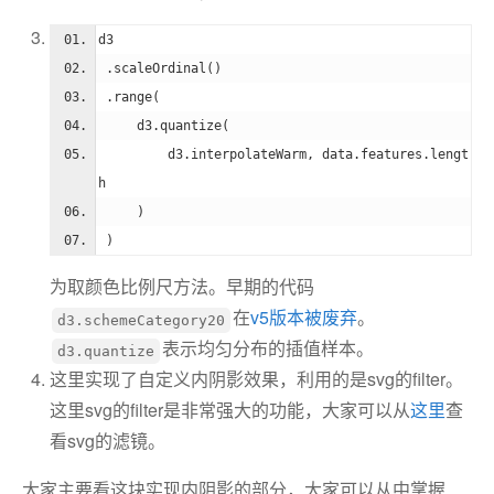
d3
 .scaleOrdinal()
 .range(
     d3.quantize(
         d3.interpolateWarm, data.features.lengt
h
     )
 )
为取颜色比例尺方法。早期的代码
在
v5版本被废弃
。
d3.schemeCategory20
表示均匀分布的插值样本。
d3.quantize
这里实现了自定义内阴影效果，利用的是svg的filter。
这里svg的filter是非常强大的功能，大家可以从
这里
查
看svg的滤镜。
大家主要看这块实现内阴影的部分，大家可以从中掌握