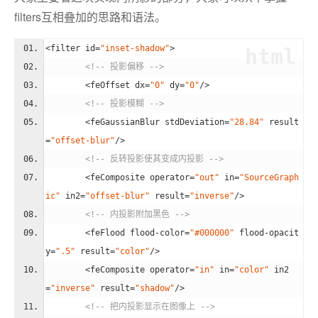
filters互相叠加的思路和语法。
<
filter
id
=
"inset-shadow"
>
html
<!-- 投影偏移 -->
<
feOffset
dx
=
"0"
dy
=
"0"
/>
<!-- 投影模糊 -->
<
feGaussianBlur
stdDeviation
=
"28.84"
result
=
"offset-blur"
/>
<!-- 反转投影使其变成内投影 -->
<
feComposite
operator
=
"out"
in
=
"SourceGraph
ic"
in2
=
"offset-blur"
result
=
"inverse"
/>
<!-- 内投影附加黑色 -->
<
feFlood
flood-color
=
"#000000"
flood-opacit
y
=
".5"
result
=
"color"
/>
<
feComposite
operator
=
"in"
in
=
"color"
in2
=
"inverse"
result
=
"shadow"
/>
<!-- 把内投影显示在图像上 -->