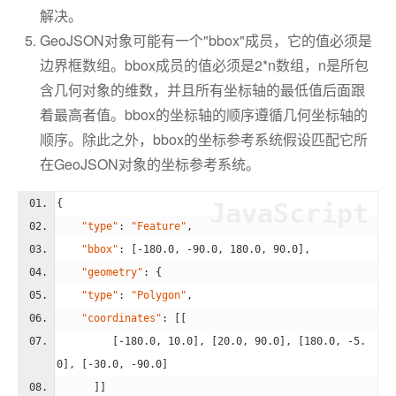
解决。
GeoJSON对象可能有一个"bbox"成员，它的值必须是
边界框数组。bbox成员的值必须是2*n数组，n是所包
含几何对象的维数，并且所有坐标轴的最低值后面跟
着最高者值。bbox的坐标轴的顺序遵循几何坐标轴的
顺序。除此之外，bbox的坐标参考系统假设匹配它所
在GeoJSON对象的坐标参考系统。
{ 
JavaScript
"type"
: 
"Feature"
,
"bbox"
: [-
180.0
, -
90.0
, 
180.0
, 
90.0
],
"geometry"
: {
"type"
: 
"Polygon"
,
"coordinates"
: [[
         [-
180.0
, 
10.0
], [
20.0
, 
90.0
], [
180.0
, -
5.
0
], [-
30.0
, -
90.0
]
      ]]