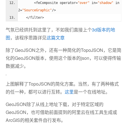
<
feComposite
operator
=
"over"
in
=
"shadow"
in
2
=
"SourceGraphic"
/>
</
filter
>
气氛已经烘托到这里了，不如我们直接上个
3d版本的地
图
，该程序思路详见
这篇文章
除了GeoJSON之外，还有一种简化的TopoJSON，它是简
化的GeoJSON版本，使用这个版本的json，可以使得传输
数据减少。
上图解释了TopoJSON的简化方案。当然，有了两种格式
的任一种，都可以进行互转。
这里
是一个在线地址。
GeoJSON除了从线上地址下载，对于特定区域的
GeoJSON，也可借助前面提到的阿里云在线工具生成或
ArcGIS的相关套件自行发布。