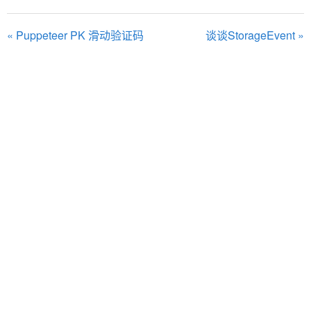
« Puppeteer PK 滑动验证码
谈谈StorageEvent »
Comments
条评论
登录
0
来说两句吧...