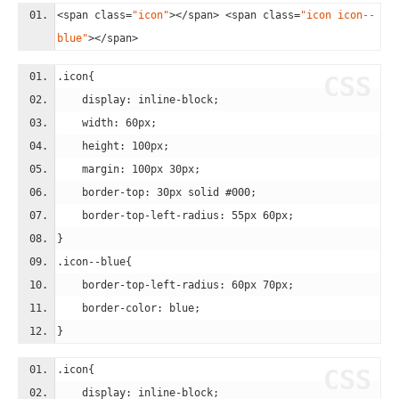
<
span
class
=
"icon"
>
</
span
>
<
span
class
=
"icon icon--
blue"
>
</
span
>
.icon
{
CSS
display
: inline-block;
width
: 
60px
;
height
: 
100px
;
margin
: 
100px
30px
;
border-top
: 
30px
 solid 
#000
;
border-top-left-radius
: 
55px
60px
;
}
.icon--blue
{
border-top-left-radius
: 
60px
70px
;
border-color
: blue;
}
.icon
{
CSS
display
: inline-block;