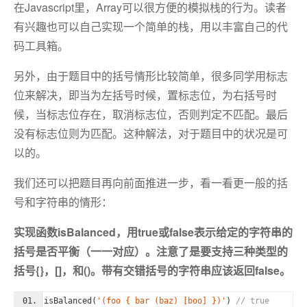
在Javascript里，Array可以很方便的模拟栈的行为。读者
有兴趣也可以自己实现一个简单的栈，用以丰富自己的代
码工具箱。
另外，由于题目中的括号情形比较简单，很多同学用标志
位来解决，即当为左括号时候，置标志位，为右括号时
候，当标志位存在，取消标志位，否则判定不匹配。最后
没有标志位则为匹配。这种解法，对于题目中的状况是可
以的。
我们还可以把题目再向前面推进一步，看一看更一般的括
号和字符串的情形：
实现函数isBalanced，用true或false表示给定的字符串的
括号是否平衡（一一对应）。注意了是要支持三种类型的
括号{}，[]，和()。带有交错括号的字符串应该返回false。
isBalanced(
'(foo { bar (baz) [boo] })'
) 
// true