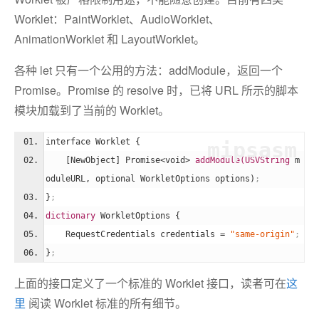
Worklet：PaintWorklet、AudioWorklet、
AnimationWorklet 和 LayoutWorklet。
各种 let 只有一个公用的方法：addModule，返回一个
Promise。Promise 的 resolve 时，已将 URL 所示的脚本
模块加载到了当前的 Worklet。
interface Worklet {
mipsasm
    [NewObject] Promise<void> 
addModule(USVString 
m
oduleURL, optional WorkletOptions options)
;
}
;
dictionary 
WorkletOptions {
    RequestCredentials credentials = 
"same-origin"
;
}
;
上面的接口定义了一个标准的 Worklet 接口，读者可在
这
里
阅读 Worklet 标准的所有细节。