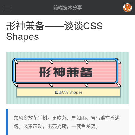
前端技术分享
形神兼备——谈谈CSS
Shapes
东风夜放花千树。更吹落、星如雨。宝马雕车香满
路。凤箫声动，玉壶光转，一夜鱼龙舞。