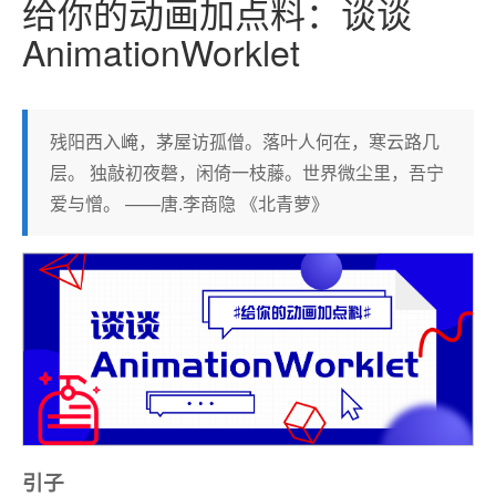
给你的动画加点料：谈谈
AnimationWorklet
残阳西入崦，茅屋访孤僧。落叶人何在，寒云路几
层。 独敲初夜磬，闲倚一枝藤。世界微尘里，吾宁
爱与憎。 ——唐.李商隐 《北青萝》
引子