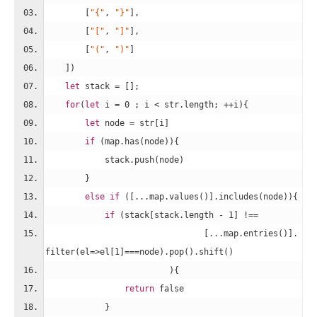
        [
"{"
, 
"}"
],
        [
"["
, 
"]"
],
        [
"("
, 
")"
]
    ])
let
 stack = [];
for
(
let
 i = 
0
 ; i < str.length; ++i){
let
 node = str[i]
if
 (map.has(node)){
            stack.push(node)    
        }
else
if
 ([...map.values()].includes(node)){
if
 (stack[stack.length - 
1
] !== 
                                [...map.entries()].
filter(
el
=>
el[
1
]===node).pop().shift()
                         ){
return
false
            }