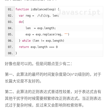
function
isBalanced
(
exp
) 
{
Javascript
var
 reg =  
/\{\}/g
, len;
do
{
      len  = exp.length;
      exp = exp.replace(reg, 
""
)
  } 
while
 (len != exp.length)
return
 exp.length === 
0
}
好像也是可以的。但是问题点至少有二：
第一、此算法的最坏的时间复杂度是O(n^2)级别的，对于
长篇大论是不友好的。
第二、此算法的正则表达式普适性较差，对于表达式含有
其他干扰字符时候需要频繁修改正则表达式。当正则表达
式过于复杂时候，反过来又会影响到检索效率。