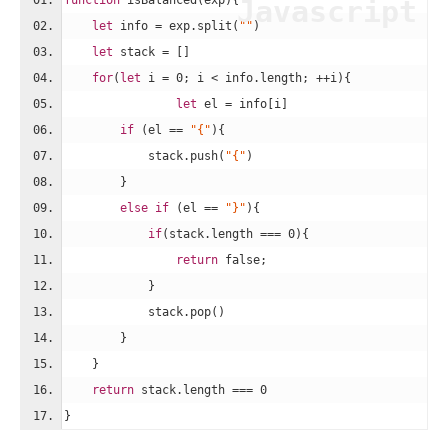
function
isBalanced
(
exp
)
{
Javascript
let
 info = exp.split(
""
)
let
 stack = []
for
(
let
 i = 
0
; i < info.length; ++i){
let
 el = info[i]
if
 (el == 
"{"
){
            stack.push(
"{"
)
        }
else
if
 (el == 
"}"
){
if
(stack.length === 
0
){
return
false
;
            }
            stack.pop()
        }
    }
return
 stack.length === 
0
}