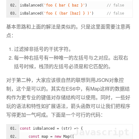
isBalanced(
'foo { bar { baz }'
)         
// false
isBalanced(
'foo { (bar [baz] } )'
)      
// false 
基本思路和上面的解法是类似的。只是这里面需要注意两
点：
过滤掉非括号的干扰字符。
每一种右括号有一种唯一的左括号与之对应。出现右
括号时候，栈顶的左括号必须是和它匹配的。
对于第二种，大家应该很自然的联想到用JSON对象控
制，这个是可以的。其实在ES6中，有Map这样的数据结
构作为更专业的键值对存储结构可以使用。同时，一些好
玩的语法和特性如扩展语法，箭头函数可以让我们把程序
写得更加一气呵成。下面是一个可行的代码：
const
 isBalanced = 
(
str
) =>
 {
Javascript
const
 map = 
new
Map
([