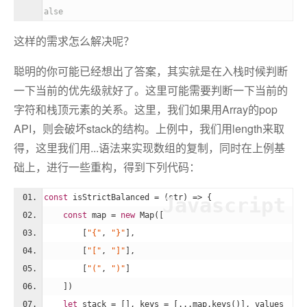
alse
这样的需求怎么解决呢？
聪明的你可能已经想出了答案，其实就是在入栈时候判断
一下当前的优先级就好了。这里可能需要判断一下当前的
字符和栈顶元素的关系。这里，我们如果用Array的pop
API，则会破坏stack的结构。上例中，我们用length来取
得，这里我们用...语法来实现数组的复制，同时在上例基
础上，进行一些重构，得到下列代码：
const
 isStrictBalanced = 
(
str
) =>
 {
Javascript
const
 map = 
new
Map
([
        [
"{"
, 
"}"
],
        [
"["
, 
"]"
],
        [
"("
, 
")"
]
    ])
let
 stack = [], keys = [...map.keys()], values 