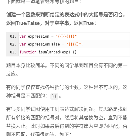
下面就是一道笔者经常考核的题目：
创建一个函数来判断给定的表达式中的大括号是否闭合，
返回True/False，对于空字串，返回True：
var
 expression = 
"{{}}{}{}"
var
 expressionFalse = 
"{}{{}"
;
function
isBalanced
(
exp
) 
{}
题目本身比较简单。不同的同学拿到题目会有不同的第一
反应。
有的同学仅仅查找各种括号的个数，这种是不可以的，这
种括号是不匹配的：
。
}{
有很多同学试图使用正则表达式解决问题。其思路是找到
所有邻接的匹配的括号对，然后将其替换为空，直到不能
替换为止。此时如果最后得到的字符串为空即为匹配，否
则不匹配，代码很简洁，如下：