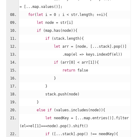
= [...map.values()];
for
(
let
 i = 
0
 ; i < str.length; ++i){
let
 node = str[i]
if
 (map.has(node)){
if
 (stack.length){
let
 arr = [node, [...stack].pop()]
                    .map(
el
 =>
 keys.indexOf(el))
if
 (arr[
0
] < arr[
1
]){
return
false
                }
            }
            stack.push(node)    
        }
else
if
 (values.includes(node)){
let
 needKey = [...map.entries()].filter
(
el
=>
el[
1
]===node).pop().shift()
if
 ([...stack].pop() !== needKey){